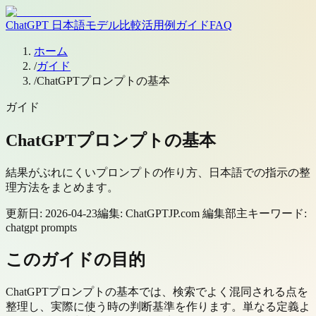
ChatGPT 日本語
モデル
比較
活用例
ガイド
FAQ
ホーム
/
ガイド
/
ChatGPTプロンプトの基本
ガイド
ChatGPTプロンプトの基本
結果がぶれにくいプロンプトの作り方、日本語での指示の整
理方法をまとめます。
更新日:
2026-04-23
編集:
ChatGPTJP.com 編集部
主キーワード:
chatgpt prompts
このガイドの目的
ChatGPTプロンプトの基本では、検索でよく混同される点を
整理し、実際に使う時の判断基準を作ります。単なる定義よ