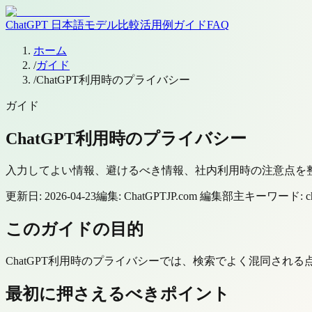
ChatGPT 日本語
モデル
比較
活用例
ガイド
FAQ
ホーム
/
ガイド
/
ChatGPT利用時のプライバシー
ガイド
ChatGPT利用時のプライバシー
入力してよい情報、避けるべき情報、社内利用時の注意点を
更新日:
2026-04-23
編集:
ChatGPTJP.com 編集部
主キーワード:
c
このガイドの目的
ChatGPT利用時のプライバシーでは、検索でよく混同さ
最初に押さえるべきポイント