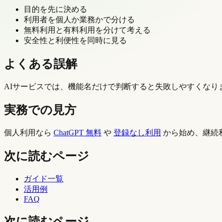
目的を先に決める
利用者を個人か業務かで分ける
無料利用と有料利用を分けて考える
安全性と利便性を同時に見る
よくある誤解
AIサービスでは、機能名だけで判断すると失敗しやすくなり
実務での見方
個人利用なら
ChatGPT 無料
や
登録なし利用
から始め、継続
次に読むページ
ガイド一覧
活用例
FAQ
次に読むページ