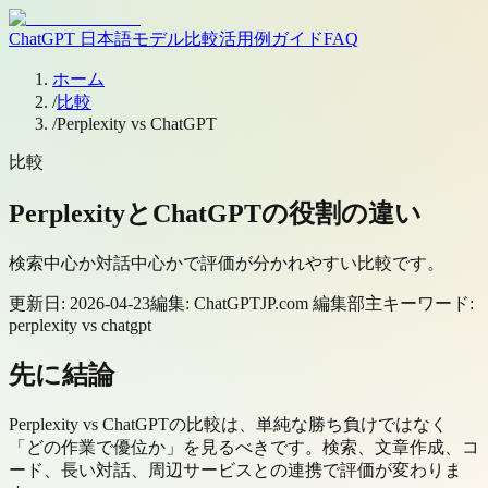
ChatGPT 日本語
モデル
比較
活用例
ガイド
FAQ
ホーム
/
比較
/
Perplexity vs ChatGPT
比較
PerplexityとChatGPTの役割の違い
検索中心か対話中心かで評価が分かれやすい比較です。
更新日:
2026-04-23
編集:
ChatGPTJP.com 編集部
主キーワード:
perplexity vs chatgpt
先に結論
Perplexity vs ChatGPTの比較は、単純な勝ち負けではなく
「どの作業で優位か」を見るべきです。検索、文章作成、コ
ード、長い対話、周辺サービスとの連携で評価が変わりま