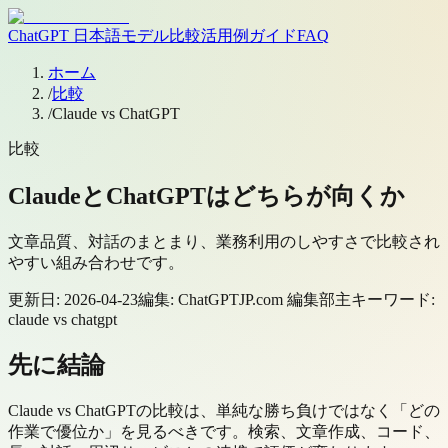
ChatGPT 日本語
モデル
比較
活用例
ガイド
FAQ
ホーム
/
比較
/
Claude vs ChatGPT
比較
ClaudeとChatGPTはどちらが向くか
文章品質、対話のまとまり、業務利用のしやすさで比較され
やすい組み合わせです。
更新日:
2026-04-23
編集:
ChatGPTJP.com 編集部
主キーワード:
claude vs chatgpt
先に結論
Claude vs ChatGPTの比較は、単純な勝ち負けではなく「どの
作業で優位か」を見るべきです。検索、文章作成、コード、