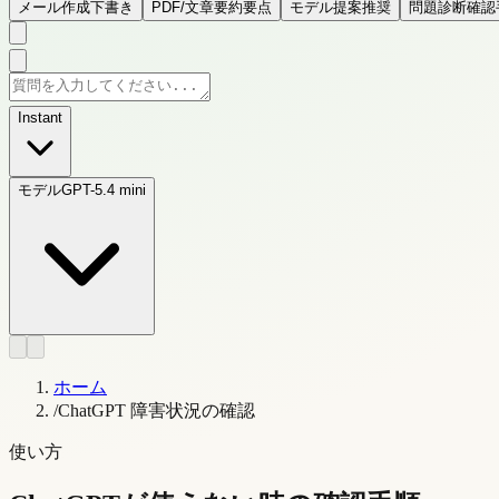
メール作成
下書き
PDF/文章要約
要点
モデル提案
推奨
問題診断
確認
Instant
モデル
GPT-5.4 mini
ホーム
/
ChatGPT 障害状況の確認
使い方